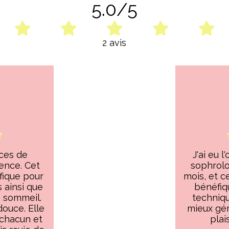
5.0/5
2 avis
nces de
J'ai eu 
ence. Cet
sophrolo
ique pour
mois, et c
 ainsi que
bénéfiq
n sommeil.
techniqu
ouce. Elle
mieux gér
 chacun et
plai