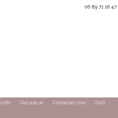
06 89 71 16 47
rtifs
Qui suis-je
Contactez-moi
FAQ